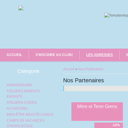
ACCUEIL
S'INSCRIRE AU CLUB!
LES ADRESSES
Vous êtes ici
Accueil
»
Nos Partenaires
Categorie
Nos Partenaires
ANNIVERSAIRE
ATELIERS PARENTS-
ENFANTS
ATELIERS-COURS
Mère et Terre Grens
AU NATUREL
BIEN-ÊTRE-BEAUTÉ-COACH
CAMPS DE VACANCES-
-10%
STAGES-ECOLE