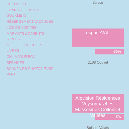
Suisse
DÉCO & CO
GRANDS ET PETITS
GOURMETS
HÉBERGEMENT-VACANCES
LOISIRS-SORTIES
espaceVAL
MARMOTS & PARENTS
STYLÉS
MILLE ET UN JOUETS-
LIVRES
-50%
OH LA JOLIE BOX
2108 Couvet
SERVICES
SOUVENIRS-PHOTOS-FAIRE-
PART
Alpvision Résidences
Veysonnaz/Les
Masses/Les Collons.4
Vallées
-5%
Suisse -Valais