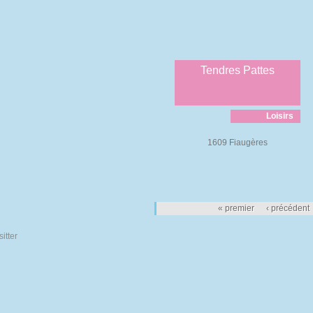
Tendres Pattes
Loisirs
1609 Fiaugères
Pages
« premier
‹ précédent