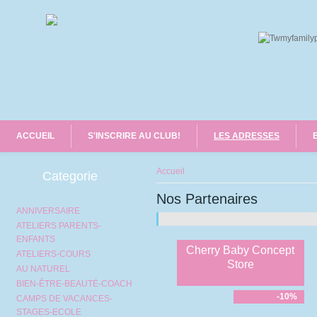
ACCUEIL
S'INSCRIRE AU CLUB!
LES ADRESSES
Vous êtes ici
Accueil
Categorie
Nos Partenaires
ANNIVERSAIRE
ATELIERS PARENTS-
ENFANTS
Cherry Baby Concept
ATELIERS-COURS
Store
AU NATUREL
BIEN-ÊTRE-BEAUTÉ-COACH
-10%
CAMPS DE VACANCES-
STAGES-ECOLE