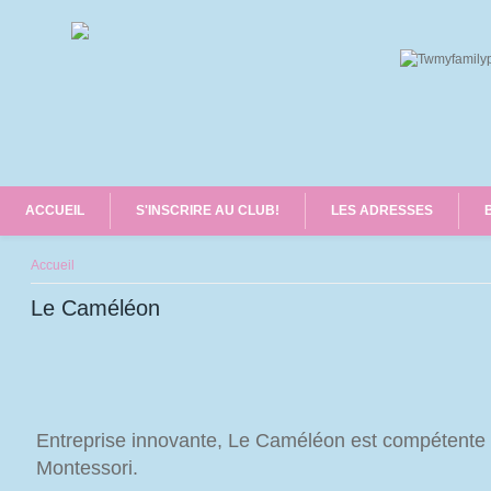
ACCUEIL
S'INSCRIRE AU CLUB!
LES ADRESSES
Vous êtes ici
Accueil
Le Caméléon
Entreprise innovante, Le Caméléon est compétente
Montessori.