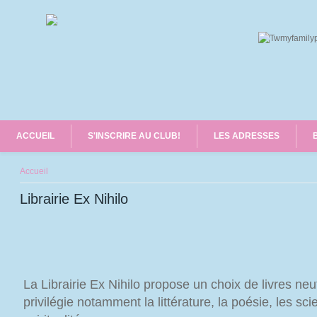
ACCUEIL
S'INSCRIRE AU CLUB!
LES ADRESSES
Vous êtes ici
Accueil
Librairie Ex Nihilo
La Librairie Ex Nihilo propose un choix de livres neu
privilégie notamment la littérature, la poésie, les s