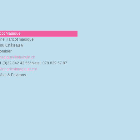
icot Magique
irie Haricot magique
du Château 6
ombier
tmagique@bluewin.ch
1 (0)32 842 42 55/ Natel: 079 829 57 87
://leharicotmagique.ch/
tel & Environs